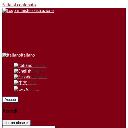
Salta al contenuto
Italiano
Italiano
English
Español
中文
عربى
Accedi
Accedi
button close
×