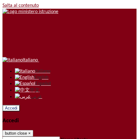
Salta al contenuto
Italiano
Italiano
English
Español
中文
عربى
Accedi
Accedi
button close
×