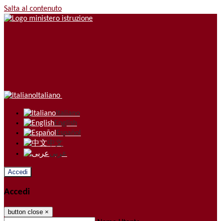
Salta al contenuto
Italiano
Italiano
English
Español
中文
عربى
Accedi
Accedi
button close
×