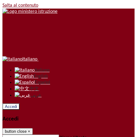
Salta al contenuto
Italiano
Italiano
English
Español
中文
عربى
Accedi
Accedi
button close
×