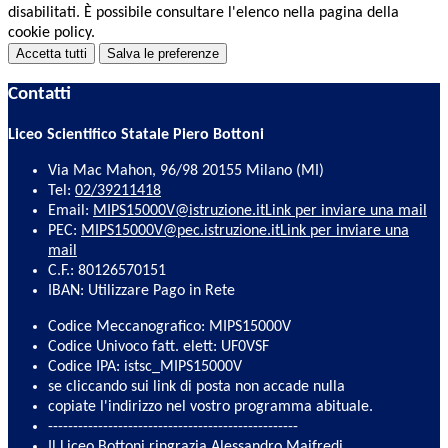
disabilitati. È possibile consultare l'elenco nella pagina della
cookie policy.
Accetta tutti
Salva le preferenze
Contatti
Liceo Scientifico Statale Piero Bottoni
Via Mac Mahon, 96/98 20155 Milano (MI)
Tel:
02/39211418
Email:
MIPS15000V@istruzione.it
Link per inviare una mail
PEC:
MIPS15000V@pec.istruzione.it
Link per inviare una
mail
C.F.: 80126570151
IBAN: Utilizzare Pago in Rete
Codice Meccanografico: MIPS15000V
Codice Univoco fatt. elett: UF0VSF
Codice IPA: istsc_MIPS15000V
se cliccando sui link di posta non accade nulla
copiate l'indirizzo nel vostro programma abituale.
--------------------------------------------------
Il Liceo Bottoni ringrazia Alessandro Maifredi