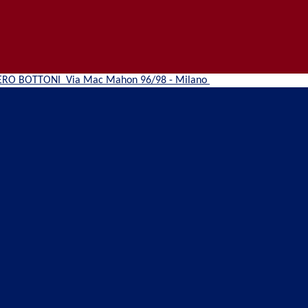
ERO BOTTONI
Via Mac Mahon 96/98 - Milano