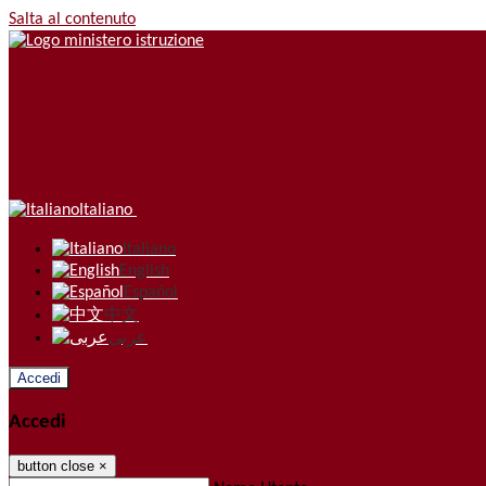
Salta al contenuto
Italiano
Italiano
English
Español
中文
عربى
Accedi
Accedi
button close
×