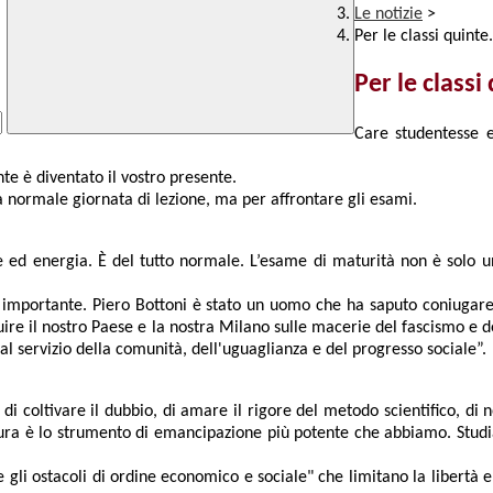
Le notizie
>
Per le classi quinte.
Per le classi 
Care studentesse e
te è diventato il vostro presente.
a normale giornata di lezione, ma per affrontare gli esami.
e ed energia. È del tutto normale. L’esame di maturità non è solo un
importante. Piero Bottoni è stato un uomo che ha saputo coniugare la
re il nostro Paese e la nostra Milano sulle macerie del fascismo e del
 servizio della comunità, dell'uguaglianza e del progresso sociale”.
di coltivare il dubbio, di amare il rigore del metodo scientifico, di
tura è lo strumento di emancipazione più potente che abbiamo. Studiar
gli ostacoli di ordine economico e sociale" che limitano la libertà e 