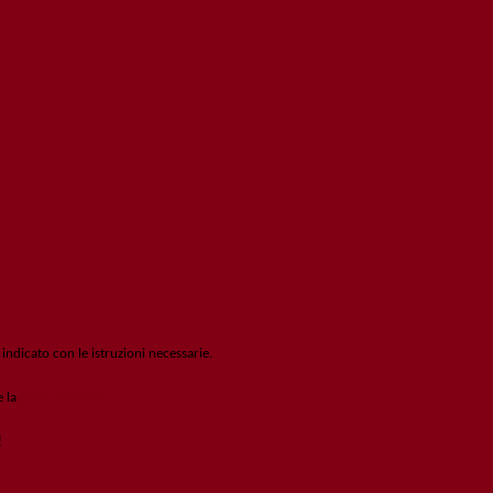
 indicato con le istruzioni necessarie.
e la
Login Spaggiari
!