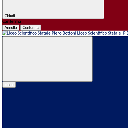
Chiudi
Conferma
Annulla
Conferma
Liceo Scientifico Statale
PI
close