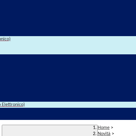
onico)
 Elettronico)
Home
>
Novità
>