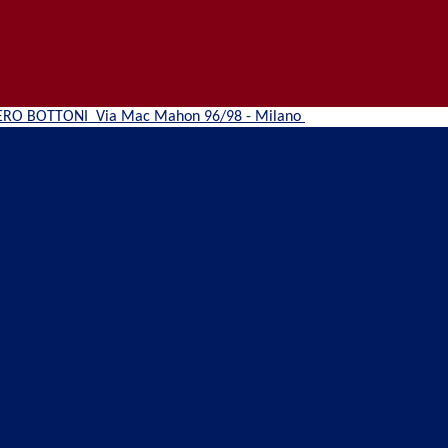
ERO BOTTONI
Via Mac Mahon 96/98 - Milano