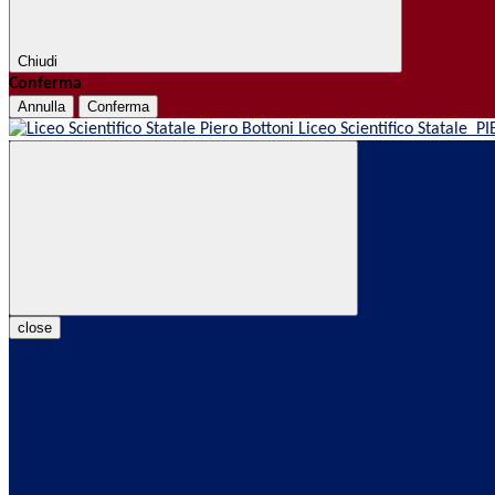
Chiudi
Conferma
Annulla
Conferma
Liceo Scientifico Statale
PI
close