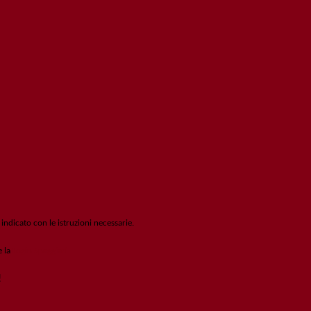
 indicato con le istruzioni necessarie.
e la
Login Spaggiari
!