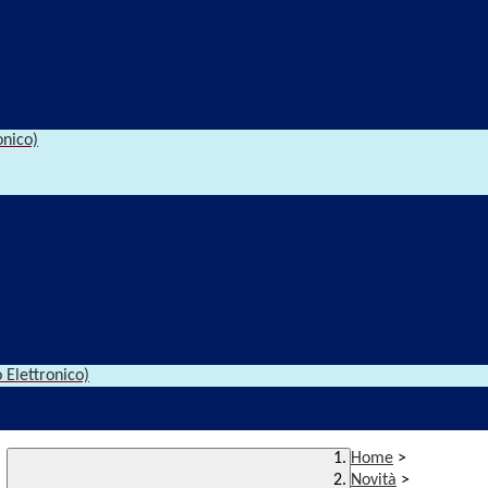
onico)
 Elettronico)
Home
>
Novità
>