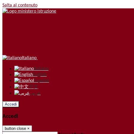
Salta al contenuto
Italiano
Italiano
English
Español
中文
عربى
Accedi
Accedi
button close
×