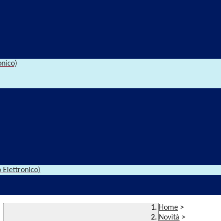
onico)
 Elettronico)
Home
>
Novità
>