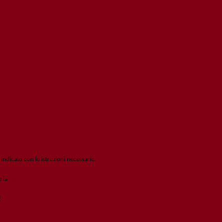
 indicato con le istruzioni necessarie.
e la
Login Spaggiari
!