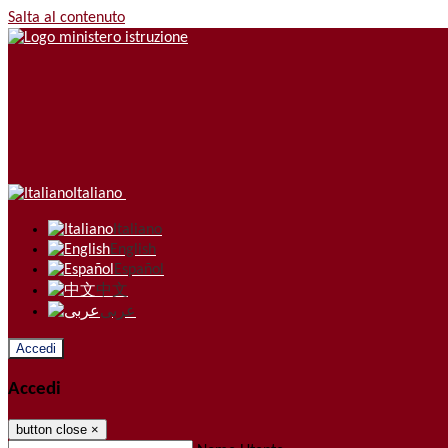
Salta al contenuto
Italiano
Italiano
English
Español
中文
عربى
Accedi
Accedi
button close
×