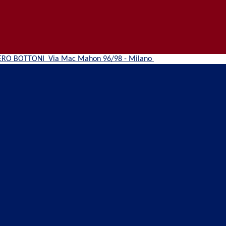
ERO BOTTONI
Via Mac Mahon 96/98 - Milano