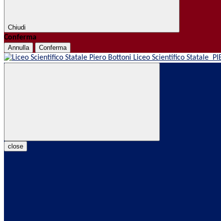
Chiudi
Conferma
Annulla
Conferma
Liceo Scientifico Statale
PI
close