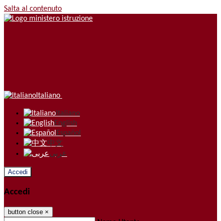
Salta al contenuto
Italiano
Italiano
English
Español
中文
عربى
Accedi
Accedi
button close
×