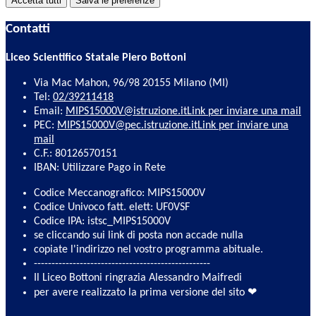
Accetta tutti
Salva le preferenze
Contatti
Liceo Scientifico Statale Piero Bottoni
Via Mac Mahon, 96/98 20155 Milano (MI)
Tel:
02/39211418
Email:
MIPS15000V@istruzione.it
Link per inviare una mail
PEC:
MIPS15000V@pec.istruzione.it
Link per inviare una
mail
C.F.: 80126570151
IBAN: Utilizzare Pago in Rete
Codice Meccanografico: MIPS15000V
Codice Univoco fatt. elett: UF0VSF
Codice IPA: istsc_MIPS15000V
se cliccando sui link di posta non accade nulla
copiate l'indirizzo nel vostro programma abituale.
--------------------------------------------------
Il Liceo Bottoni ringrazia Alessandro Maifredi
per avere realizzato la prima versione del sito ❤