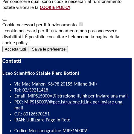
Per conoscere quali sono i cookie necessari al funzionamento
potete visionare la
COOKIE POLICY
.
Cookie necessari per il funzionamento
I cookie necessari per il funzionamento non possono essere
disabilitati. È possibile consultare l'elenco nella pagina della
cookie policy.
Accetta tutti
Salva le preferenze
Contatti
Liceo Scientifico Statale Piero Bottoni
Via Mac Mahon, 96/98 20155 Milano (MI)
Tel:
02/39211418
Email:
MIPS15000V@istruzione.it
Link per inviare una mail
PEC:
MIPS15000V@pec.istruzione.it
Link per inviare una
mail
C.F.: 80126570151
IBAN: Utilizzare Pago in Rete
Codice Meccanografico: MIPS15000V