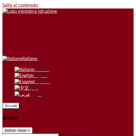
Salta al contenuto
Italiano
Italiano
English
Español
中文
عربى
Accedi
Accedi
button close
×