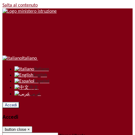
Salta al contenuto
Italiano
Italiano
English
Español
中文
عربى
Accedi
Accedi
button close
×