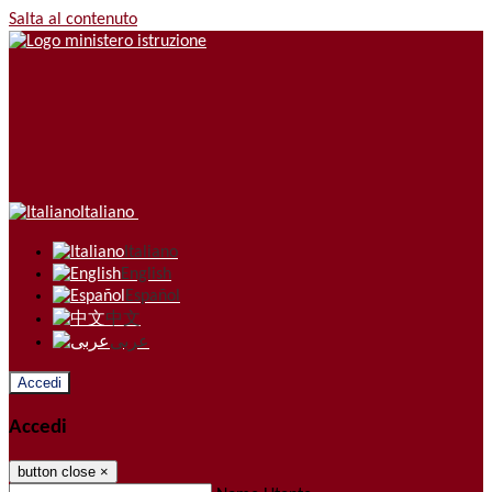
Salta al contenuto
Italiano
Italiano
English
Español
中文
عربى
Accedi
Accedi
button close
×