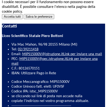
I cookie necessari per il funzionamento non possono essere
disabilitati. È possibile consultare l'elenco nella pagina della
cookie policy.
Accetta tutti
Salva le preferenze
Contatti
Liceo Scientifico Statale Piero Bottoni
Via Mac Mahon, 96/98 20155 Milano (MI)
Tel:
02/39211418
Email:
MIPS15000V@istruzione.it
Link per inviare una mail
PEC:
MIPS15000V@pec.istruzione.it
Link per inviare una
mail
C.F.: 80126570151
IBAN: Utilizzare Pago in Rete
Codice Meccanografico: MIPS15000V
Codice Univoco fatt. elett: UF0VSF
Codice IPA: istsc_MIPS15000V
se cliccando sui link di posta non accade nulla
copiate l'indirizzo nel vostro programma abituale.
--------------------------------------------------