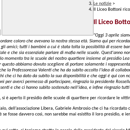
Le notizie
>
Il Liceo Bottoni ri
Il Liceo Bott
"Oggi 3 aprile siam
ordare coloro che avevano la nostra stessa età. Siamo qui per ricordar
 amici; tutti i bambini a cui è stata tolta la possibilità di essere bamb
e e che sia essenziale parlare di mafia nelle scuole. Quest'anno non
 momento tra le scuole del nostro quartiere insieme al presidio Lea 
er questo abbiamo dovuto scegliere di portare solamente i rappresentant
he la Professoressa Valenti che ha da subito accolto l'idea di collabora
i che ci ha dato da subito la sua disponibilità e che oggi è qui con n
ttoni per averci permesso di partecipare, ringrazio la presidente Rosse
enti e che ci hanno subito sostenuto nell'idea, e infine ringrazio tutti
si è aperto il presidio delle scuole di quartiere per ricordare le vit
falo, dell’associazione Libera, Gabriele Ambrosio che ci ha ricordato c
e fosse davvero così, non sarebbe mai esistito il loro presidio, e i