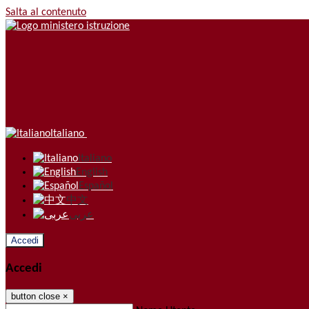
Salta al contenuto
Italiano
Italiano
English
Español
中文
عربى
Accedi
Accedi
button close
×