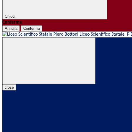
Chiudi
Conferma
Annulla
Conferma
Liceo Scientifico Statale
PI
close