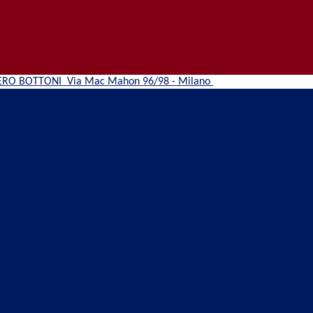
ERO BOTTONI
Via Mac Mahon 96/98 - Milano