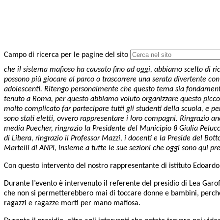
Campo di ricerca per le pagine del sito
che il sistema mafioso ha causato fino ad oggi, abbiamo scelto di ric
possono più giocare al parco o trascorrere una serata divertente con gli
adolescenti. Ritengo personalmente che questo tema sia fondamental
tenuto a Roma, per questo abbiamo voluto organizzare questo piccolo
molto complicato far partecipare tutti gli studenti della scuola, e p
sono stati eletti, ovvero rappresentare i loro compagni. Ringrazio anc
media Puecher, ringrazio la Presidente del Municipio 8 Giulia Pelucch
di Libera, ringrazio il Professor Mazzi, i docenti e la Preside del Bo
Martelli di ANPI, insieme a tutte le sue sezioni che oggi sono qui pres
Con questo intervento del nostro rappresentante di istituto Edoardo, 
Durante l’evento è intervenuto il referente del presidio di Lea Garo
che non si permetterebbero mai di toccare donne e bambini, perchè s
ragazzi e ragazze morti per mano mafiosa.