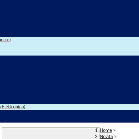
onico)
 Elettronico)
Home
>
Novità
>