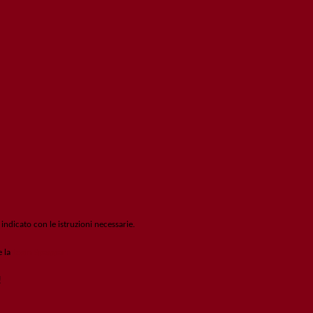
 indicato con le istruzioni necessarie.
e la
Login Spaggiari
!