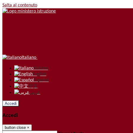
Salta al contenuto
Italiano
Italiano
English
Español
中文
عربى
Accedi
Accedi
button close
×