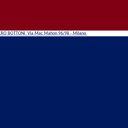
ERO BOTTONI
Via Mac Mahon 96/98 - Milano