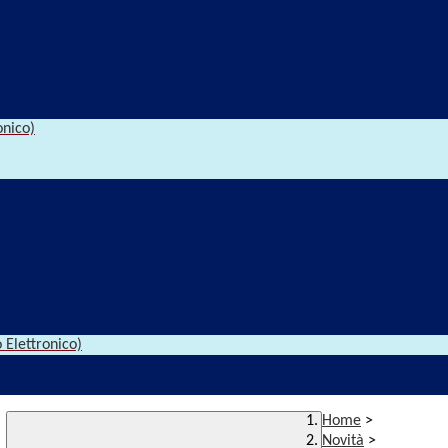
onico)
 Elettronico)
Home
>
Novità
>