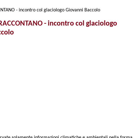
TANO - incontro col glaciologo Giovanni Baccolo
 RACCONTANO - incontro col glaciologo
ccolo
nservate solamente informazioni climatiche e ambientali nella forma