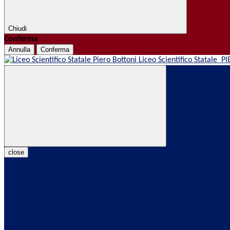
Chiudi
Conferma
Annulla
Conferma
Liceo Scientifico Statale
PI
close