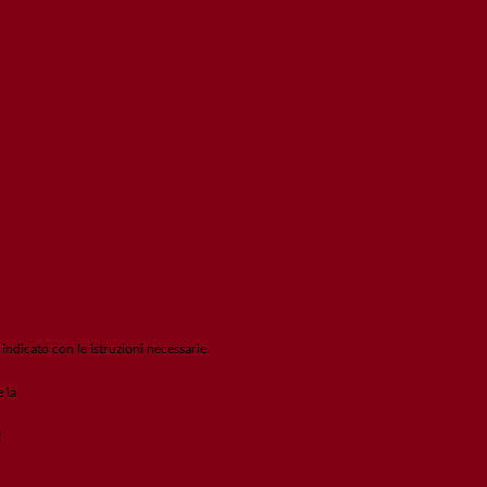
 indicato con le istruzioni necessarie.
e la
Login Spaggiari
!