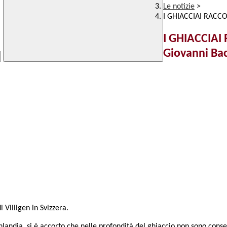
Le notizie
>
I GHIACCIAI RACCON
I GHIACCIAI
Giovanni Ba
i Villigen in Svizzera.
oenlandia, si è accorto che nelle profondità del ghiaccio non sono co