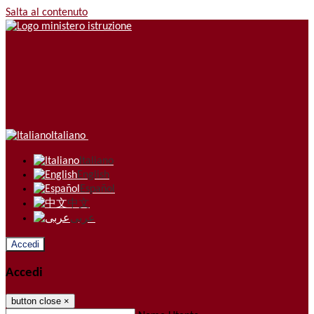
Salta al contenuto
Italiano
Italiano
English
Español
中文
عربى
Accedi
Accedi
button close
×