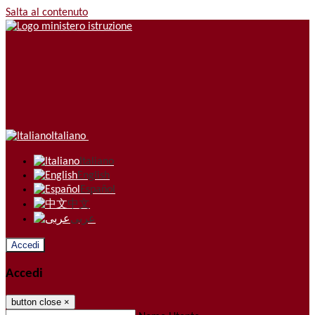
Salta al contenuto
Italiano
Italiano
English
Español
中文
عربى
Accedi
Accedi
button close
×